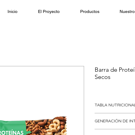
Inicio
El Proyecto
Productos
Nuestro
Barra de Prote
Secos
TABLA NUTRICIONA
Destacamos que est
GENERACIÓN DE IN
la espera de un estu
brindado por LATU 
De momento no cont