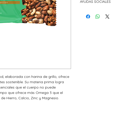
Tabla estimada segú
AYUDAS SOCIALES
en la etapa de valid
barrita:
encontramos, estam
Calorías: Alrededor
Con cada compra qu
mercado para ver su
Food estarás promov
en nuestro mercado
Proteínas: Alrededo
laboral a través de 
Si estás interesado 
sus líneas de alimen
favor hazlo saber! 
Grasas: Alrededor 
ONG.
comentarios.
Grasas saturadas: 
Grasas no saturadas
(dependiendo del ti
maní)
Carbohidratos: Alr
d, elaborada con harina de grillo, ofrece 
tes sostenible. Su materia prima logra 
Azúcares: Alrededo
senciales que el cuerpo no puede 
tiempo que ofrece más Omega 3 que el 
Fibra: Alrededor de
 de Hierro, Calcio, Zinc y Magnesio.
Sodio: Menos de 10