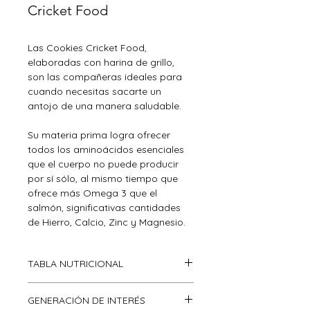
Cricket Food
Las Cookies Cricket Food, 
elaboradas con harina de grillo, 
son las compañeras ideales para 
cuando necesitas sacarte un 
antojo de una manera saludable.
Su materia prima logra ofrecer 
todos los aminoácidos esenciales 
que el cuerpo no puede producir 
por sí sólo, al mismo tiempo que 
ofrece más Omega 3 que el 
salmón, significativas cantidades 
de Hierro, Calcio, Zinc y Magnesio.
TABLA NUTRICIONAL
Destacamos que estamos en 
GENERACIÓN DE INTERÉS
etapa de validación, a la espera de 